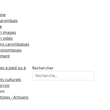
ine
 carombais
re
n images
n vidéo
ons carombaises
économiques
ement
s à pied ou à
Rechercher
s culturels
erroir
tem
tistes - Artisans