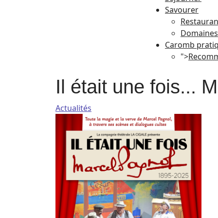
Savourer
Restauran
Domaines 
Caromb prati
">
Recomm
Il était une fois...
Actualités