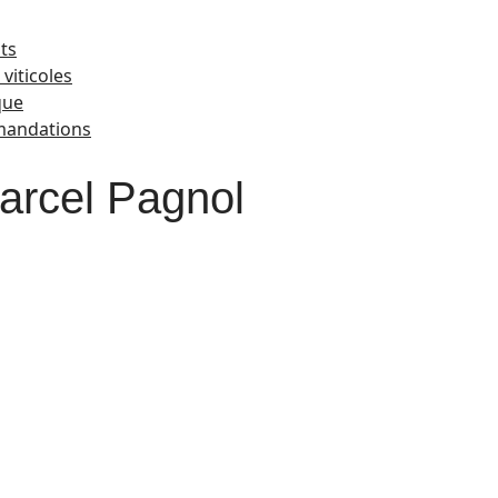
ts
viticoles
que
andations
 Marcel Pagnol