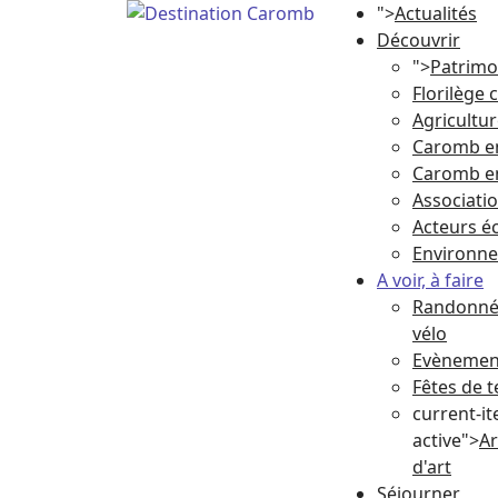
">
Actualités
Découvrir
">
Patrimo
Florilège
Agricultu
Caromb e
Caromb e
Associati
Acteurs 
Environn
A voir, à faire
Randonnée
vélo
Evènement
Fêtes de t
current-i
active">
Ar
d'art
Séjourner